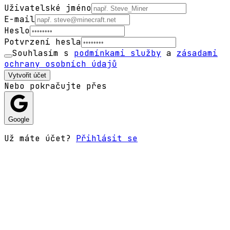
Uživatelské jméno
E-mail
Heslo
Potvrzení hesla
Souhlasím s
podmínkami služby
a
zásadami
ochrany osobních údajů
Vytvořit účet
Nebo pokračujte přes
Google
Už máte účet?
Přihlásit se