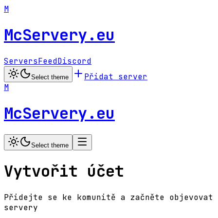
M
McServery.eu
Servers
Feed
Discord
Přidat server
Select theme
M
McServery.eu
Select theme
Vytvořit účet
Přidejte se ke komunitě a začněte objevovat
servery